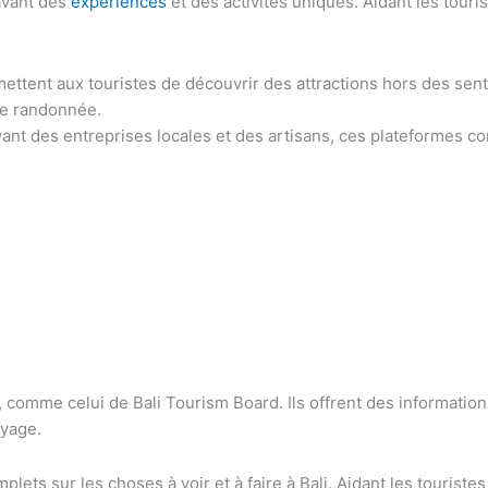
avant des
expériences
et des activités uniques. Aidant les touri
ttent aux touristes de découvrir des attractions hors des sent
 de randonnée.
nt des entreprises locales et des artisans, ces plateformes con
i, comme celui de Bali Tourism Board. Ils offrent des informations
oyage.
ts sur les choses à voir et à faire à Bali. Aidant les touristes à 