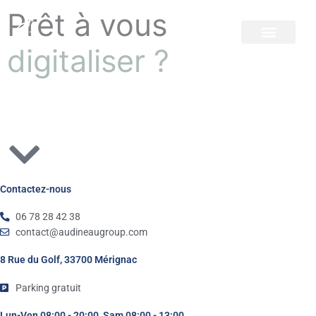
Aller
Prêt à vous
au
I
L
contenu
n
i
digitaliser ?
s
n
t
k
a
e
g
d
r
i
a
n
m
Contactez-nous
06 78 28 42 38
contact@audineaugroup.com
8 Rue du Golf, 33700 Mérignac
Parking gratuit
Lun-Ven 08:00 - 20:00, Sam 08:00 - 13:00