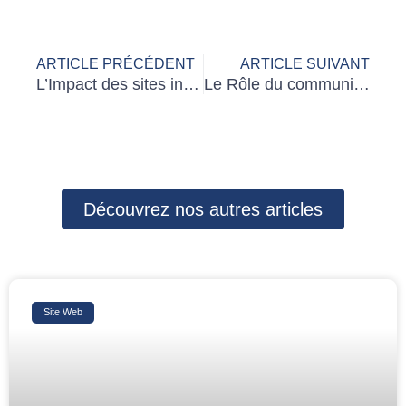
Précédent
Su
ARTICLE PRÉCÉDENT
ARTICLE SUIVANT
L’Impact des sites internet sur le tourisme à Bali
Le Rôle du community manager dans le marketing digital
Découvrez nos autres articles
Site Web