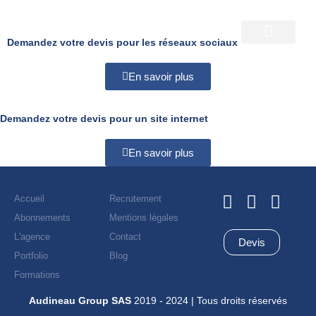
Aller
au
I
L
contenu
n
i
Demandez votre devis pour les réseaux sociaux
s
n
t
k
En savoir plus
a
e
g
d
r
i
Demandez votre devis pour un site internet
a
n
m
En savoir plus
I
L
W
Accueil
Recrutement
n
i
h
Abonnements
Mentions légales
s
n
a
L'agence
Contact
Devis
t
k
t
Portfolio
Blog
a
e
s
Formations
g
d
a
r
i
p
Audineau Group SAS
2019 - 2024 | Tous droits réservés