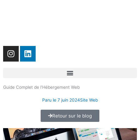
I
L
n
i
s
n
t
k
a
e
g
d
Guide Complet de l’Hébergement Web
r
i
Paru le
7 juin 2024
Site Web
a
n
m
Retour sur le blog