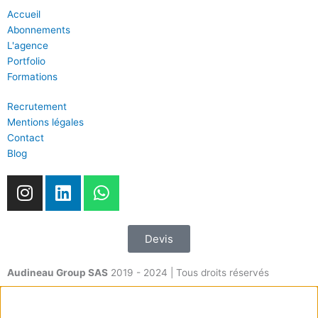
Accueil
Abonnements
L'agence
Portfolio
Formations
Recrutement
Mentions légales
Contact
Blog
I
L
W
n
i
h
s
n
a
t
k
t
Devis
a
e
s
g
d
a
Audineau Group SAS
2019 - 2024 | Tous droits réservés
r
i
p
a
n
p