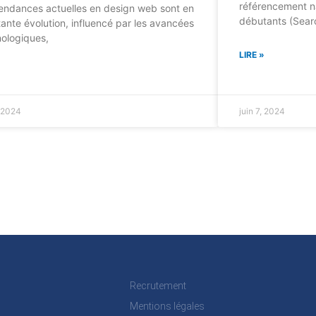
référencement na
endances actuelles en design web sont en
débutants (Sear
ante évolution, influencé par les avancées
ologiques,
LIRE »
»
, 2024
juin 7, 2024
Recrutement
Mentions légales