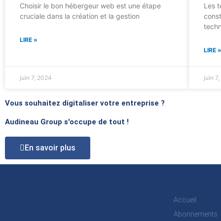
Choisir le bon hébergeur web est une étape
Les t
cruciale dans la création et la gestion
const
techn
LIRE »
LIRE 
juin 7, 2024
juin 7
Vous souhaitez digitaliser votre entreprise ?
Audineau Group s'occupe de tout !
En savoir plus
Accueil
Abonnements