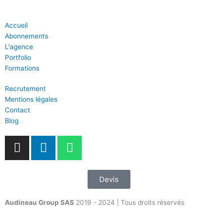
Accueil
Abonnements
L'agence
Portfolio
Formations
Recrutement
Mentions légales
Contact
Blog
I
L
W
n
i
h
s
n
a
t
k
t
Devis
a
e
s
g
d
a
Audineau Group SAS
2019 - 2024 | Tous droits réservés
r
i
p