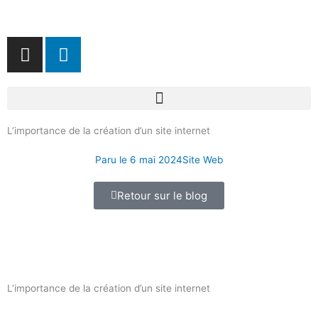
Aller
au
contenu
I
L
n
i
s
n
t
k
a
e
g
d
L’importance de la création d’un site internet
r
i
Paru le
6 mai 2024
Site Web
a
n
m
Retour sur le blog
L’importance de la création d’un site internet