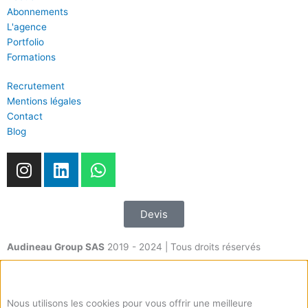
Abonnements
L'agence
Portfolio
Formations
Recrutement
Mentions légales
Contact
Blog
I
L
W
n
i
h
s
n
a
t
k
t
Devis
a
e
s
g
d
a
Audineau Group SAS
2019 - 2024 | Tous droits réservés
r
i
p
a
n
p
m
Nous utilisons les cookies pour vous offrir une meilleure