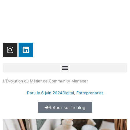
I
L
n
i
s
n
t
k
a
e
g
d
L’Évolution du Métier de Community Manager
r
i
Paru le
6 juin 2024
Digital
,
Entreprenariat
a
n
m
Retour sur le blog