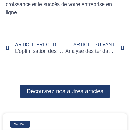
croissance et le succès de votre entreprise en
ligne.
Précédent
Su
ARTICLE PRÉCÉDENT
ARTICLE SUIVANT
L’optimisation des performances de votre site web
Analyse des tendances SEO en 2024
Découvrez nos autres articles
Site Web