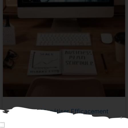
Comment Monétiser Efficacement
Votre Site Internet