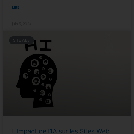
LIRE
juin 5, 2024
SITE WEB
L’Impact de l’IA sur les Sites Web